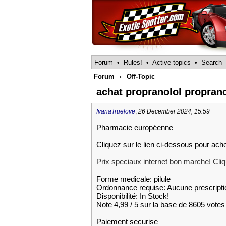
Forum
•
Rules!
•
Active topics
•
Search
Forum
‹
Off-Topic
achat propranolol propran
IvanaTruelove
,
26 December 2024, 15:59
Pharmacie européenne
Cliquez sur le lien ci-dessous pour ache
Prix speciaux internet bon marche! Cliqu
Forme medicale: pilule
Ordonnance requise: Aucune prescripti
Disponibilité: In Stock!
Note 4,99 / 5 sur la base de 8605 votes 
Paiement securise