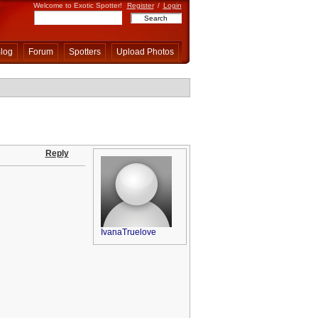
Welcome to Exotic Spotter!
Register
/
Login
log
Forum
Spotters
Upload Photos
Reply
IvanaTruelove