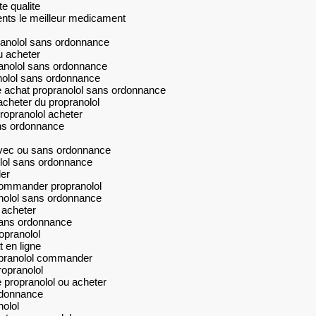
e qualite
ents le meilleur medicament
pranolol sans ordonnance
u acheter
ranolol sans ordonnance
anolol sans ordonnance
e achat propranolol sans ordonnance
cheter du propranolol
ropranolol acheter
ns ordonnance
 avec ou sans ordonnance
olol sans ordonnance
er
commander propranolol
nolol sans ordonnance
 acheter
 sans ordonnance
pranolol
 en ligne
opranolol commander
opranolol
 propranolol ou acheter
rdonnance
olol