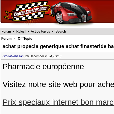
Forum
•
Rules!
•
Active topics
•
Search
Forum
‹
Off-Topic
achat propecia generique achat finasteride bai
GloriaRobeson
,
26 December 2024, 03:53
Pharmacie européenne
Visitez notre site web pour ach
Prix speciaux internet bon march