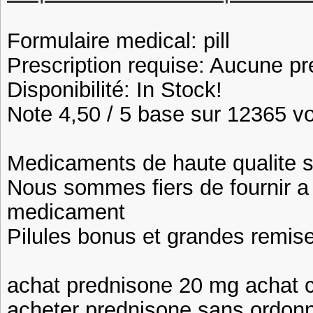
Formulaire medical: pill
Prescription requise: Aucune pr
Disponibilité: In Stock!
Note 4,50 / 5 base sur 12365 vot
Medicaments de haute qualite 
Nous sommes fiers de fournir a n
medicament
Pilules bonus et grandes remi
achat prednisone 20 mg achat c
acheter prednisone sans ordon