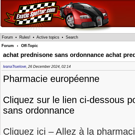
Forum
•
Rules!
•
Active topics
•
Search
Forum
‹
Off-Topic
achat prednisone sans ordonnance achat pred
IvanaTruelove
,
26 December 2024, 02:14
Pharmacie européenne
Cliquez sur le lien ci-dessous 
sans ordonnance
Cliquez ici – Allez à la pharmac