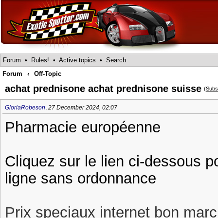
Forum
•
Rules!
•
Active topics
•
Search
Forum
‹
Off-Topic
achat prednisone achat prednisone suisse
(
Subs
GloriaRobeson
,
27 December 2024, 02:07
Pharmacie européenne
Cliquez sur le lien ci-dessous 
ligne sans ordonnance
Prix speciaux internet bon march