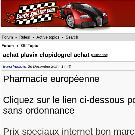
Forum
•
Rules!
•
Active topics
•
Search
Forum
‹
Off-Topic
achat plavix clopidogrel achat
(
Subscribe
)
IvanaTruelove
,
26 December 2024, 14:43
Pharmacie européenne
Cliquez sur le lien ci-dessous p
sans ordonnance
Prix speciaux internet bon march