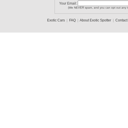
Your Email:
(We NEVER spam, and you can opt out any t
Exotic Cars
|
FAQ
|
About Exotic Spotter
|
Contact