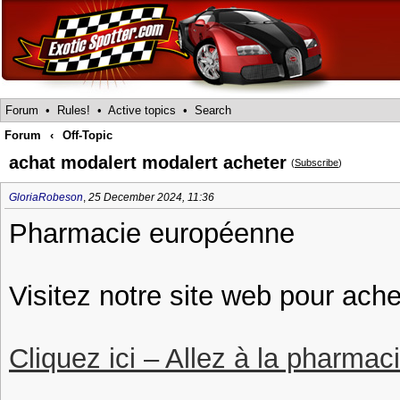
Forum
•
Rules!
•
Active topics
•
Search
Forum
‹
Off-Topic
achat modalert modalert acheter
(
Subscribe
)
GloriaRobeson
,
25 December 2024, 11:36
Pharmacie européenne
Visitez notre site web pour ach
Cliquez ici – Allez à la pharmac