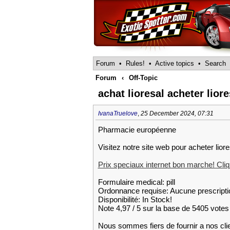
Forum
•
Rules!
•
Active topics
•
Search
Forum
‹
Off-Topic
achat lioresal acheter liore
IvanaTruelove
,
25 December 2024, 07:31
Pharmacie européenne
Visitez notre site web pour acheter liore
Prix speciaux internet bon marche! Cliqu
Formulaire medical: pill
Ordonnance requise: Aucune prescripti
Disponibilité: In Stock!
Note 4,97 / 5 sur la base de 5405 votes 
Nous sommes fiers de fournir a nos cli