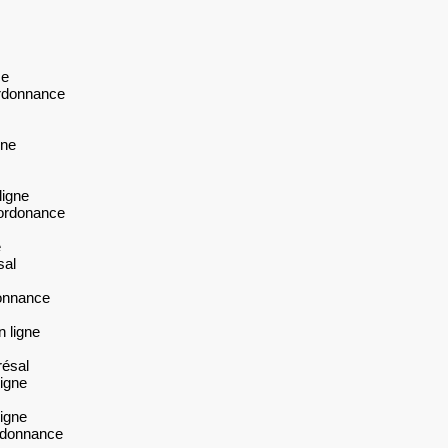
ce
ordonnance
gne
ligne
 ordonance
e
sal
donnance
n ligne
résal
ligne
ligne
ordonnance