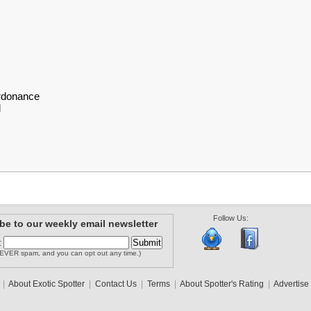
ordonance
l
Follow Us:
be to our weekly email newsletter
:
EVER spam, and you can opt out any time.)
|
About Exotic Spotter
|
Contact Us
|
Terms
|
About Spotter's Rating
|
Advertise 