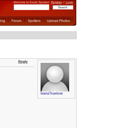
Welcome to Exotic Spotter!
Register
/
Login
log
Forum
Spotters
Upload Photos
Reply
IvanaTruelove