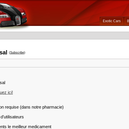
Exotic Cars
B
sal
(
Subscribe
)
sal
ez ici!
on requise (dans notre pharmacie)
d’utilisateurs
ents le meilleur medicament