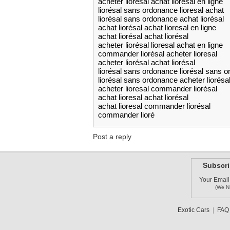
acheter liorésal achat lioresal en ligne
liorésal sans ordonance lioresal achat
liorésal sans ordonance achat liorésal
achat liorésal achat lioresal en ligne
achat liorésal achat liorésal
acheter liorésal lioresal achat en ligne
commander liorésal acheter lioresal
acheter liorésal achat liorésal
liorésal sans ordonance liorésal sans 
liorésal sans ordonance acheter liorésa
acheter lioresal commander liorésal
achat lioresal achat liorésal
achat lioresal commander liorésal
commander lioré
Post a reply
Subscri
Your Email
(We N
Exotic Cars
|
FAQ