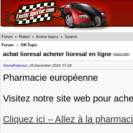
Forum
•
Rules!
•
Active topics
•
Search
Forum
‹
Off-Topic
achat lioresal acheter lioresal en ligne
(
Subscribe
)
GloriaRobeson
,
26 December 2024, 07:28
Pharmacie européenne
Visitez notre site web pour achet
Cliquez ici – Allez à la pharmac