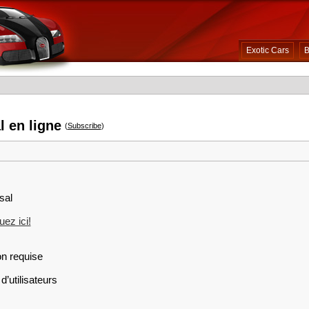
Exotic Cars
B
l en ligne
(
Subscribe
)
sal
ez ici!
on requise
d’utilisateurs