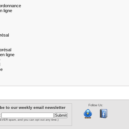
 ordonnance
n ligne
résal
orésal
en ligne
e
l
ce
Follow Us:
be to our weekly email newsletter
:
EVER spam, and you can opt out any time.)