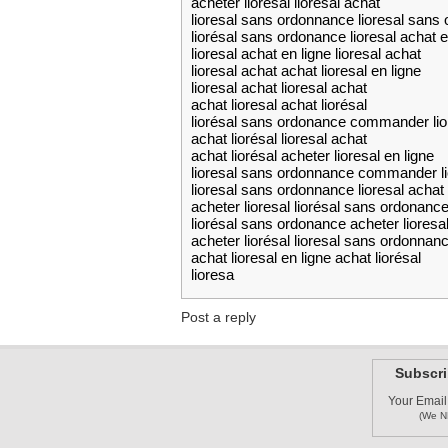
acheter liorésal lioresal achat
lioresal sans ordonnance lioresal sans
liorésal sans ordonance lioresal achat e
lioresal achat en ligne lioresal achat
lioresal achat achat lioresal en ligne
lioresal achat lioresal achat
achat lioresal achat liorésal
liorésal sans ordonance commander lio
achat liorésal lioresal achat
achat liorésal acheter lioresal en ligne
lioresal sans ordonnance commander li
lioresal sans ordonnance lioresal achat 
acheter lioresal liorésal sans ordonanc
liorésal sans ordonance acheter lioresa
acheter liorésal lioresal sans ordonnan
achat lioresal en ligne achat liorésal
lioresa
Post a reply
Subscri
Your Email
(We N