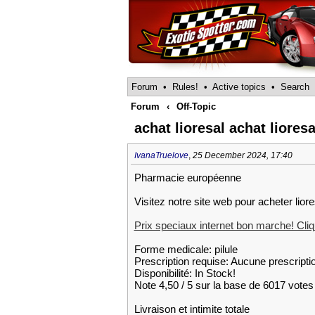
Forum
•
Rules!
•
Active topics
•
Search
Forum
‹
Off-Topic
achat lioresal achat lioresa
IvanaTruelove
,
25 December 2024, 17:40
Pharmacie européenne
Visitez notre site web pour acheter liore
Prix speciaux internet bon marche! Cliqu
Forme medicale: pilule
Prescription requise: Aucune prescripti
Disponibilité: In Stock!
Note 4,50 / 5 sur la base de 6017 votes 
Livraison et intimite totale