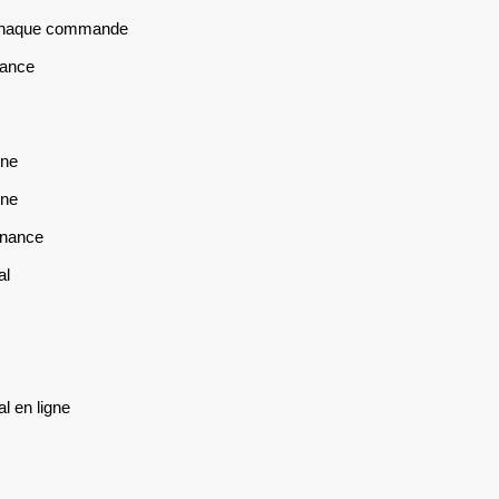
r chaque commande
nance
gne
gne
nnance
al
l en ligne