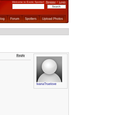
Welcome to Exotic Spotter!
Register
/
Login
log
Forum
Spotters
Upload Photos
Reply
IvanaTruelove