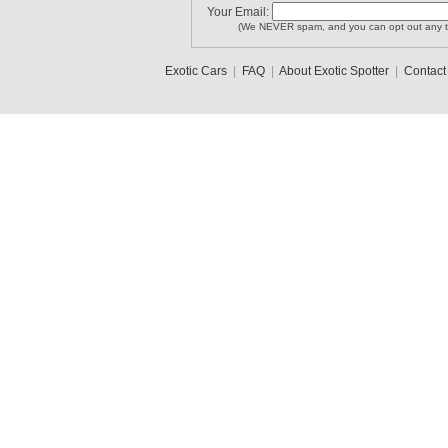
Your Email:
(We NEVER spam, and you can opt out any t
Exotic Cars
|
FAQ
|
About Exotic Spotter
|
Contact