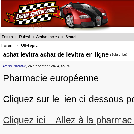
Forum
•
Rules!
•
Active topics
•
Search
Forum
‹
Off-Topic
achat levitra achat de levitra en ligne
(
Subscribe
)
IvanaTruelove
,
26 December 2024, 09:18
Pharmacie européenne
Cliquez sur le lien ci-dessous p
Cliquez ici – Allez à la pharmac