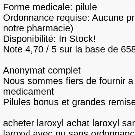
Forme medicale: pilule
Ordonnance requise: Aucune pre
notre pharmacie)
Disponibilité: In Stock!
Note 4,70 / 5 sur la base de 658
Anonymat complet
Nous sommes fiers de fournir a n
medicament
Pilules bonus et grandes remi
acheter laroxyl achat laroxyl s
laroxyl avec ou sans ordonnanc