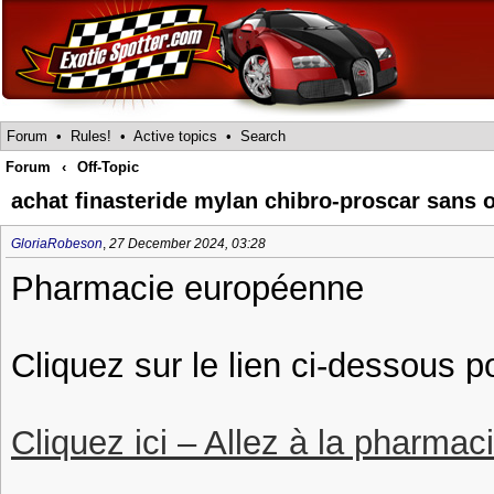
Forum
•
Rules!
•
Active topics
•
Search
Forum
‹
Off-Topic
achat finasteride mylan chibro-proscar sans
GloriaRobeson
,
27 December 2024, 03:28
Pharmacie européenne
Cliquez sur le lien ci-dessous p
Cliquez ici – Allez à la pharmac