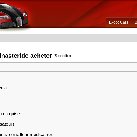
Exotic Cars
B
finasteride acheter
(
Subscribe
)
ecia
on requise
isateurs
ents le meilleur medicament