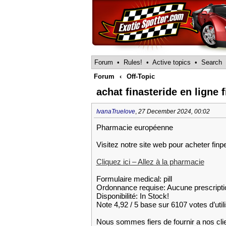
Forum
•
Rules!
•
Active topics
•
Search
Forum
‹
Off-Topic
achat finasteride en ligne 
IvanaTruelove
,
27 December 2024, 00:02
Pharmacie européenne
Visitez notre site web pour acheter finp
Cliquez ici – Allez à la pharmacie
Formulaire medical: pill
Ordonnance requise: Aucune prescripti
Disponibilité: In Stock!
Note 4,92 / 5 base sur 6107 votes d’util
Nous sommes fiers de fournir a nos cli