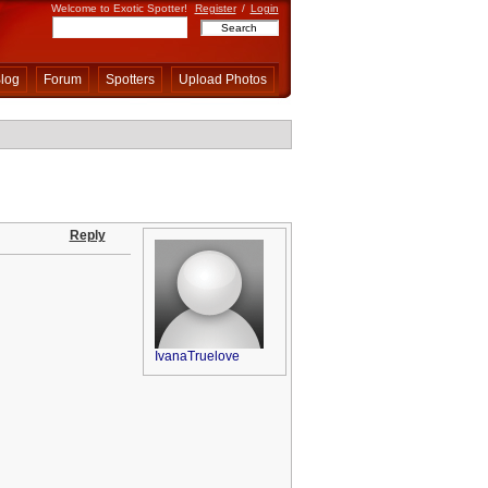
Welcome to Exotic Spotter!
Register
/
Login
log
Forum
Spotters
Upload Photos
Reply
IvanaTruelove