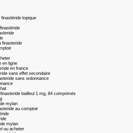
finastéride topique
finastéride
steride
de
 finasteride
mptoir
cheter
 en ligne
teride en france
eride sans effet secondaire
nasteride sans ordonnance
donance
chat
 finasteride bailleul 1 mg, 84 comprimés
mg
ride mylan
asteride au comptoir
éride
ride
ide mylan
el ou acheter