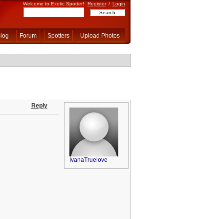
Welcome to Exotic Spotter!
Register
/
Login
log
Forum
Spotters
Upload Photos
Reply
IvanaTruelove