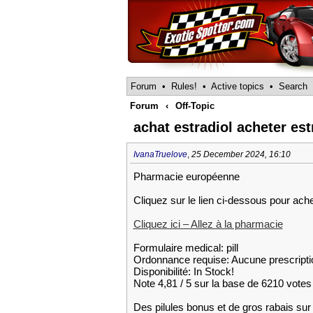
Forum
•
Rules!
•
Active topics
•
Search
Forum
‹
Off-Topic
achat estradiol acheter est
IvanaTruelove
,
25 December 2024, 16:10
Pharmacie européenne
Cliquez sur le lien ci-dessous pour ach
Cliquez ici – Allez à la pharmacie
Formulaire medical: pill
Ordonnance requise: Aucune prescripti
Disponibilité: In Stock!
Note 4,81 / 5 sur la base de 6210 votes 
Des pilules bonus et de gros rabais 