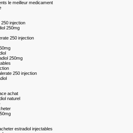
ents le meilleur medicament
e
 250 injection
adiol 250mg
erate 250 injection
 250mg
diol
radiol 250mg
tables
ction
lerate 250 injection
diol
ace achat
diol naturel
e
cheter
250mg
acheter estradiol injectables