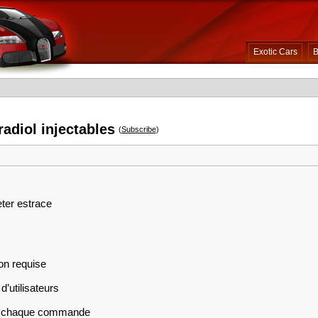
Exotic Cars
B
radiol injectables
(
Subscribe
)
eter estrace
on requise
d’utilisateurs
sur chaque commande