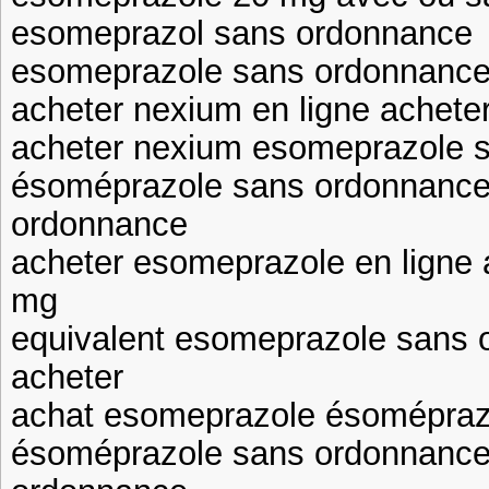
esomeprazol sans ordonnance
esomeprazole sans ordonnance
acheter nexium en ligne achete
acheter nexium esomeprazole s
ésoméprazole sans ordonnance
ordonnance
acheter esomeprazole en ligne
mg
equivalent esomeprazole sans
acheter
achat esomeprazole ésomépraz
ésoméprazole sans ordonnance