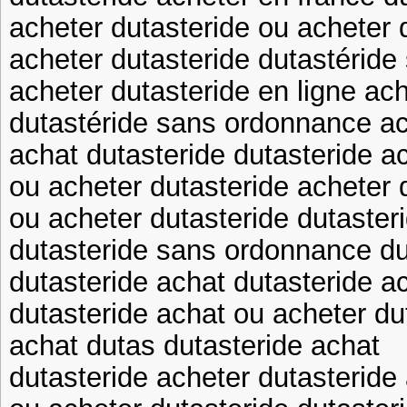
acheter dutasteride ou acheter 
acheter dutasteride dutastérid
acheter dutasteride en ligne ach
dutastéride sans ordonnance ac
achat dutasteride dutasteride a
ou acheter dutasteride acheter 
ou acheter dutasteride dutaste
dutasteride sans ordonnance d
dutasteride achat dutasteride a
dutasteride achat ou acheter du
achat dutas dutasteride achat
dutasteride acheter dutasteride