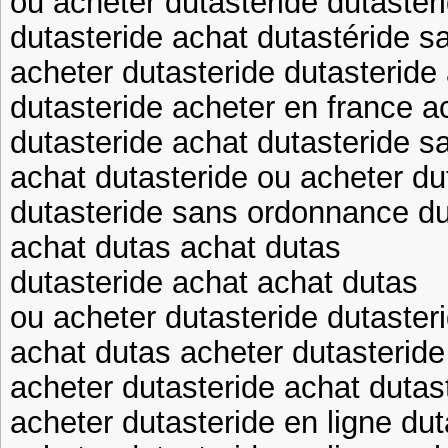
ou acheter dutasteride dutaster
dutasteride achat dutastéride 
acheter dutasteride dutasteride
dutasteride acheter en france a
dutasteride achat dutasteride 
achat dutasteride ou acheter du
dutasteride sans ordonnance du
achat dutas achat dutas
dutasteride achat achat dutas
ou acheter dutasteride dutaster
achat dutas acheter dutasteride
acheter dutasteride achat dutas
acheter dutasteride en ligne du