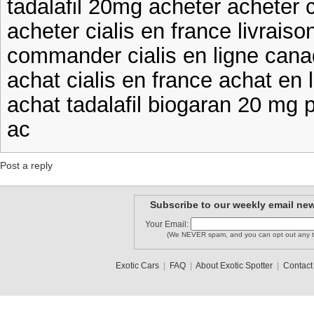
tadalafil 20mg acheter acheter c
acheter cialis en france livraiso
commander cialis en ligne cana
achat cialis en france achat en l
achat tadalafil biogaran 20 mg pr
ac
Post a reply
Subscribe to our weekly email new
Your Email:
(We NEVER spam, and you can opt out any t
Exotic Cars
|
FAQ
|
About Exotic Spotter
|
Contact