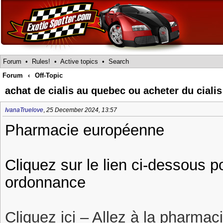
Forum
•
Rules!
•
Active topics
•
Search
Forum
‹
Off-Topic
achat de cialis au quebec ou acheter du cialis
IvanaTruelove
,
25 December 2024, 13:57
Pharmacie européenne
Cliquez sur le lien ci-dessous p
ordonnance
Cliquez ici – Allez à la pharmac