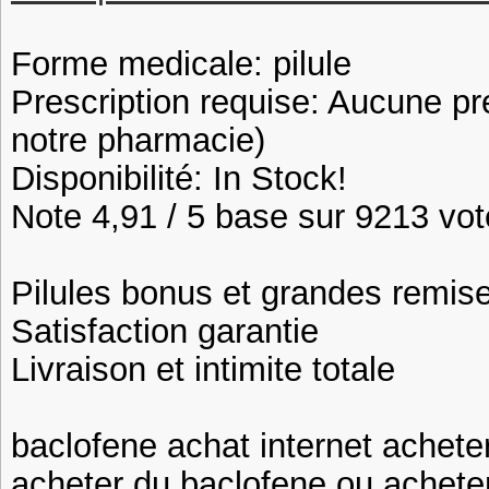
Forme medicale: pilule
Prescription requise: Aucune pr
notre pharmacie)
Disponibilité: In Stock!
Note 4,91 / 5 base sur 9213 vote
Pilules bonus et grandes remi
Satisfaction garantie
Livraison et intimite totale
baclofene achat internet achete
acheter du baclofene ou achete