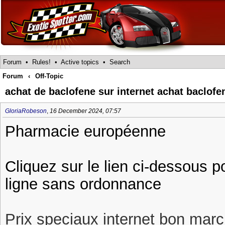
Forum
•
Rules!
•
Active topics
•
Search
Forum
‹
Off-Topic
achat de baclofene sur internet achat baclof
GloriaRobeson
,
16 December 2024, 07:57
Pharmacie européenne
Cliquez sur le lien ci-dessous 
ligne sans ordonnance
Prix speciaux internet bon march