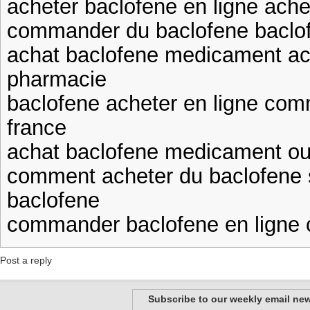
acheter baclofene en ligne ach
commander du baclofene baclof
achat baclofene medicament ac
pharmacie
baclofene acheter en ligne co
france
achat baclofene medicament ou 
comment acheter du baclofene 
baclofene
commander baclofene en ligne
Post a reply
Subscribe to our weekly email new