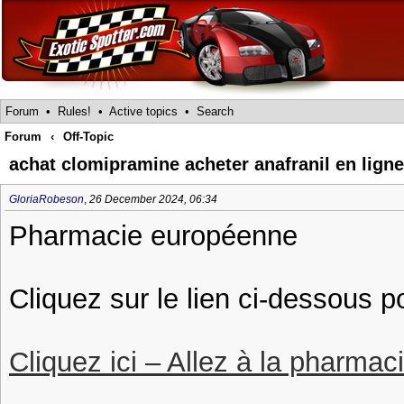
Forum
•
Rules!
•
Active topics
•
Search
Forum
‹
Off-Topic
achat clomipramine acheter anafranil en ligne
GloriaRobeson
,
26 December 2024, 06:34
Pharmacie européenne
Cliquez sur le lien ci-dessous p
Cliquez ici – Allez à la pharmac