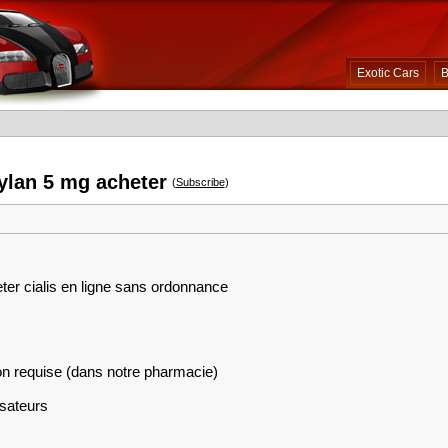
Exotic Cars
B
mylan 5 mg acheter
(
Subscribe
)
eter cialis en ligne sans ordonnance
on requise (dans notre pharmacie)
isateurs