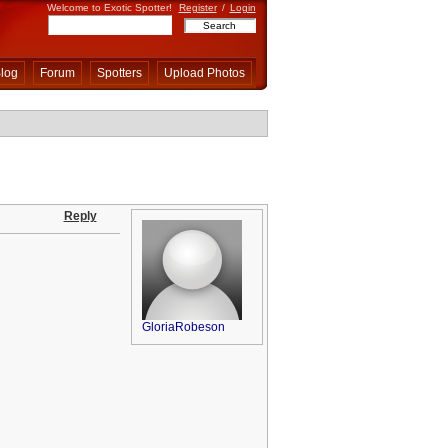
Welcome to Exotic Spotter!
Register
/
Login
log
Forum
Spotters
Upload Photos
Reply
GloriaRobeson