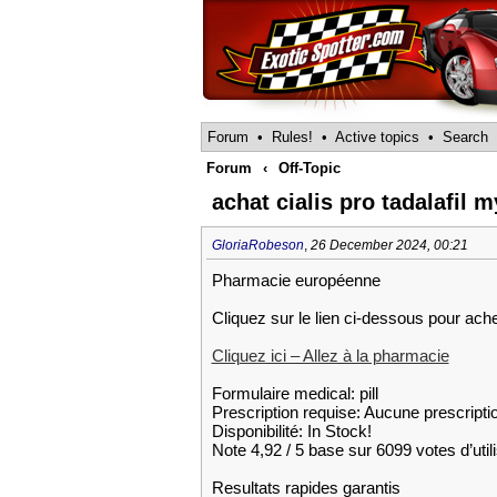
Forum
•
Rules!
•
Active topics
•
Search
Forum
‹
Off-Topic
achat cialis pro tadalafil 
GloriaRobeson
,
26 December 2024, 00:21
Pharmacie européenne
Cliquez sur le lien ci-dessous pour ach
Cliquez ici – Allez à la pharmacie
Formulaire medical: pill
Prescription requise: Aucune prescripti
Disponibilité: In Stock!
Note 4,92 / 5 base sur 6099 votes d’util
Resultats rapides garantis