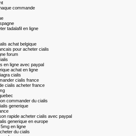
nt
r chaque commande
ue
 espagne
r tadalafil en ligne
ialis achat belgique
ancais pour acheter cialis
igne forum
ialis
lis en ligne avec paypal
rique achat en ligne
agra cialis
mander cialis france
de cialis acheter france
0mg
 quebec
tion commander du cialis
ialis generique
rance
ison rapide acheter cialis avec paypal
ialis generique en europe
l 5mg en ligne
cheter du cialis