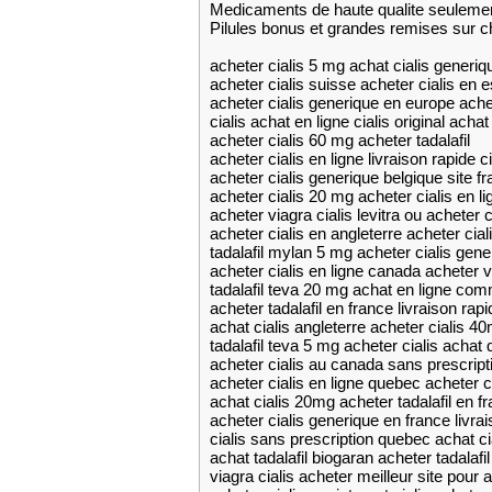
Medicaments de haute qualite seuleme
Pilules bonus et grandes remises su
acheter cialis 5 mg achat cialis generiq
acheter cialis suisse acheter cialis en
acheter cialis generique en europe achete
cialis achat en ligne cialis original achat
acheter cialis 60 mg acheter tadalafil
acheter cialis en ligne livraison rapide c
acheter cialis generique belgique site fr
acheter cialis 20 mg acheter cialis en l
acheter viagra cialis levitra ou acheter c
acheter cialis en angleterre acheter cia
tadalafil mylan 5 mg acheter cialis gene
acheter cialis en ligne canada acheter vi
tadalafil teva 20 mg achat en ligne com
acheter tadalafil en france livraison rapi
achat cialis angleterre acheter cialis 4
tadalafil teva 5 mg acheter cialis achat
acheter cialis au canada sans prescrip
acheter cialis en ligne quebec acheter c
achat cialis 20mg acheter tadalafil en f
acheter cialis generique en france livra
cialis sans prescription quebec achat c
achat tadalafil biogaran acheter tadalafi
viagra cialis acheter meilleur site pour a