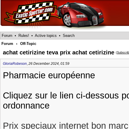
Forum
•
Rules!
•
Active topics
•
Search
Forum
‹
Off-Topic
achat cetirizine teva prix achat cetirizine
(
Subscri
GloriaRobeson
,
26 December 2024, 01:59
Pharmacie européenne
Cliquez sur le lien ci-dessous 
ordonnance
Prix speciaux internet bon march