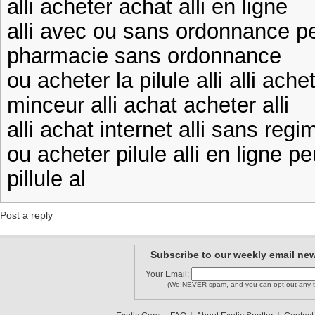
alli acheter achat alli en ligne
alli avec ou sans ordonnance pe
pharmacie sans ordonnance
ou acheter la pilule alli alli ache
minceur alli achat acheter alli
alli achat internet alli sans regi
ou acheter pilule alli en ligne p
pillule al
Post a reply
Subscribe to our weekly email new
Your Email:
(We NEVER spam, and you can opt out any t