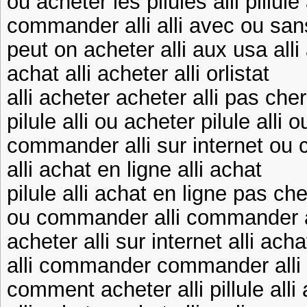
ou acheter les pilules alli pillule 
commander alli alli avec ou sa
peut on acheter alli aux usa alli
achat alli acheter alli orlistat
alli acheter acheter alli pas cher
pilule alli ou acheter pilule alli 
commander alli sur internet ou
alli achat en ligne alli achat
pilule alli achat en ligne pas c
ou commander alli commander al
acheter alli sur internet alli acha
alli commander commander alli s
comment acheter alli pillule alli