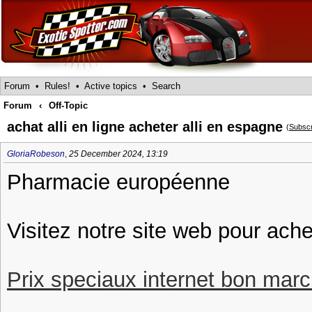
Forum
•
Rules!
•
Active topics
•
Search
Forum
‹
Off-Topic
achat alli en ligne acheter alli en espagne
(
Subscr
GloriaRobeson
,
25 December 2024, 13:19
Pharmacie européenne
Visitez notre site web pour achet
Prix speciaux internet bon march