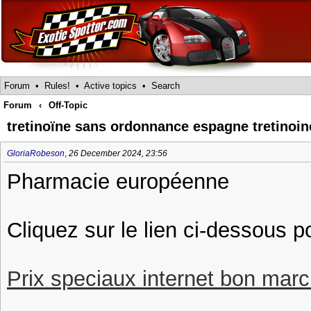
Forum
•
Rules!
•
Active topics
•
Search
Forum
‹
Off-Topic
tretinoïne sans ordonnance espagne tretinoin
GloriaRobeson
,
26 December 2024, 23:56
Pharmacie européenne
Cliquez sur le lien ci-dessous p
Prix speciaux internet bon march