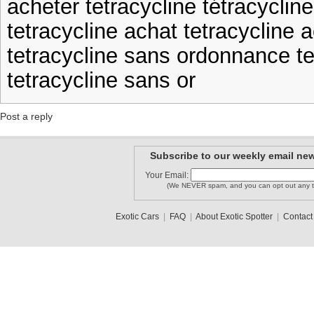
acheter tetracycline tétracycli
tetracycline achat tetracycline 
tetracycline sans ordonnance te
tetracycline sans or
Post a reply
Subscribe to our weekly email new
Your Email:
(We NEVER spam, and you can opt out any t
Exotic Cars
|
FAQ
|
About Exotic Spotter
|
Contact