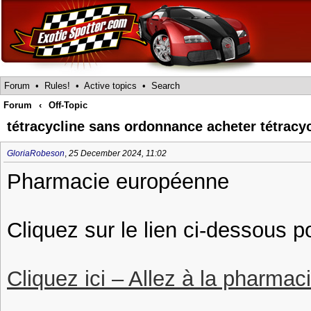
Forum
•
Rules!
•
Active topics
•
Search
Forum
‹
Off-Topic
tétracycline sans ordonnance acheter tétracy
GloriaRobeson
,
25 December 2024, 11:02
Pharmacie européenne
Cliquez sur le lien ci-dessous p
Cliquez ici – Allez à la pharmac