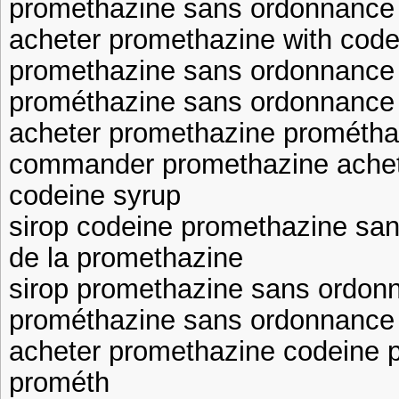
promethazine sans ordonnance
acheter promethazine with code
promethazine sans ordonnance
prométhazine sans ordonnance
acheter promethazine prométha
commander promethazine achet
codeine syrup
sirop codeine promethazine sa
de la promethazine
sirop promethazine sans ordon
prométhazine sans ordonnance
acheter promethazine codeine 
prométh