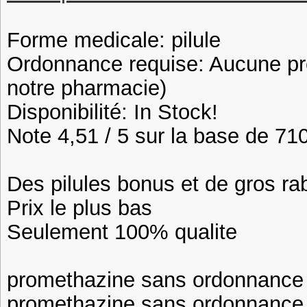
Forme medicale: pilule
Ordonnance requise: Aucune pre
notre pharmacie)
Disponibilité: In Stock!
Note 4,51 / 5 sur la base de 710
Des pilules bonus et de gros 
Prix le plus bas
Seulement 100% qualite
promethazine sans ordonnance
promethazine sans ordonnance