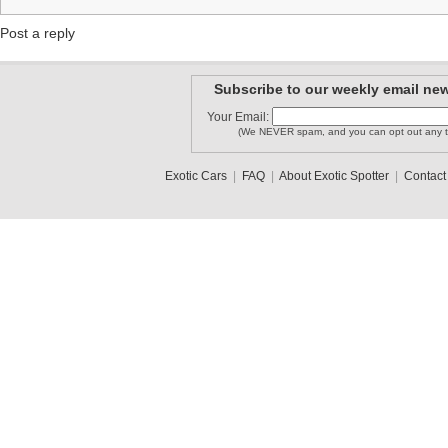
Post a reply
Subscribe to our weekly email new
Your Email:
(We NEVER spam, and you can opt out any t
Exotic Cars
|
FAQ
|
About Exotic Spotter
|
Contact