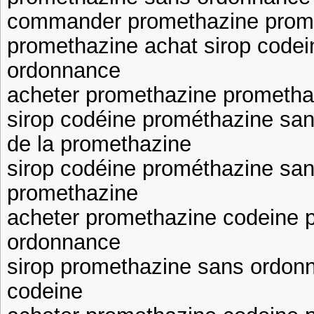
commander promethazine prome
promethazine achat sirop code
ordonnance
acheter promethazine prometh
sirop codéine prométhazine sa
de la promethazine
sirop codéine prométhazine sa
promethazine
acheter promethazine codeine 
ordonnance
sirop promethazine sans ordon
codeine