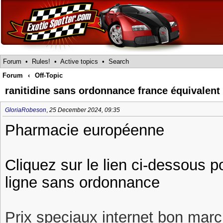
Forum
•
Rules!
•
Active topics
•
Search
Forum
‹
Off-Topic
ranitidine sans ordonnance france équivalent
GloriaRobeson
,
25 December 2024, 09:35
Pharmacie européenne
Cliquez sur le lien ci-dessous p
ligne sans ordonnance
Prix speciaux internet bon march