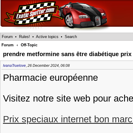
Forum
•
Rules!
•
Active topics
•
Search
Forum
‹
Off-Topic
prendre metformine sans être diabétique pri
IvanaTruelove
,
26 December 2024, 06:08
Pharmacie européenne
Visitez notre site web pour ach
Prix speciaux internet bon march