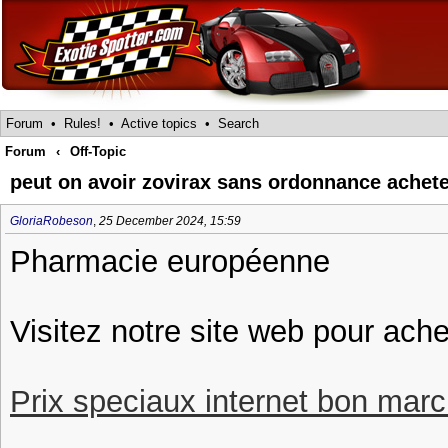
Forum
•
Rules!
•
Active topics
•
Search
Forum
‹
Off-Topic
peut on avoir zovirax sans ordonnance achet
GloriaRobeson
,
25 December 2024, 15:59
Pharmacie européenne
Visitez notre site web pour ache
Prix speciaux internet bon march