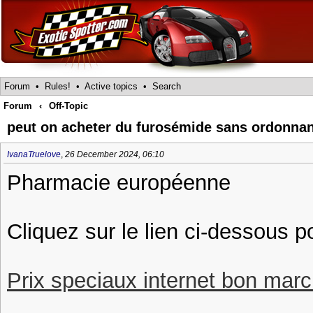
Forum
•
Rules!
•
Active topics
•
Search
Forum
‹
Off-Topic
peut on acheter du furosémide sans ordonnan
IvanaTruelove
,
26 December 2024, 06:10
Pharmacie européenne
Cliquez sur le lien ci-dessous 
Prix speciaux internet bon march