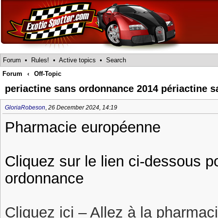
Forum
•
Rules!
•
Active topics
•
Search
Forum
‹
Off-Topic
periactine sans ordonnance 2014 périactine 
GloriaRobeson
,
26 December 2024, 14:19
Pharmacie européenne
Cliquez sur le lien ci-dessous p
ordonnance
Cliquez ici – Allez à la pharmac