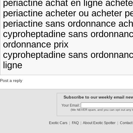
periactine achat en ligne achete
periactine acheter ou acheter pe
periactine sans ordonnance ache
cyproheptadine sans ordonnanc
ordonnance prix
cyproheptadine sans ordonnance
ligne
Post a reply
Subscribe to our weekly email new
Your Email:
(We NEVER spam, and you can opt out any t
Exotic Cars
|
FAQ
|
About Exotic Spotter
|
Contact