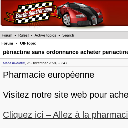
Forum
•
Rules!
•
Active topics
•
Search
Forum
‹
Off-Topic
périactine sans ordonnance acheter periactin
IvanaTruelove
,
26 December 2024, 23:43
Pharmacie européenne
Visitez notre site web pour ache
Cliquez ici – Allez à la pharmac