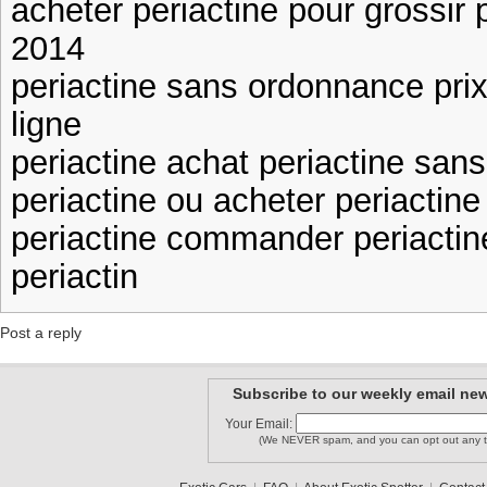
acheter periactine pour grossir
2014
periactine sans ordonnance pri
ligne
periactine achat periactine sa
periactine ou acheter periacti
periactine commander periact
periactin
Post a reply
Subscribe to our weekly email new
Your Email:
(We NEVER spam, and you can opt out any t