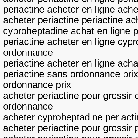
periactine acheter en ligne ache
acheter periactine periactine ac
cyproheptadine achat en ligne 
periactine acheter en ligne cyp
ordonnance
periactine acheter en ligne ach
periactine sans ordonnance prix
ordonnance prix
acheter periactine pour grossir
ordonnance
acheter cyproheptadine periacti
acheter periactine pour grossir