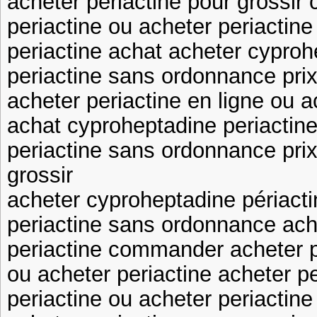
acheter periactine pour grossir
periactine ou acheter periacti
periactine achat acheter cyproh
periactine sans ordonnance pri
acheter periactine en ligne ou a
achat cyproheptadine periacti
periactine sans ordonnance prix
grossir
acheter cyproheptadine périact
periactine sans ordonnance ache
periactine commander acheter pe
ou acheter periactine acheter pe
periactine ou acheter periactine