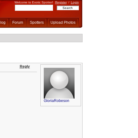
Welcome to Exotic Spotter!
Register
/
Login
log
Forum
Spotters
Upload Photos
Reply
GloriaRobeson