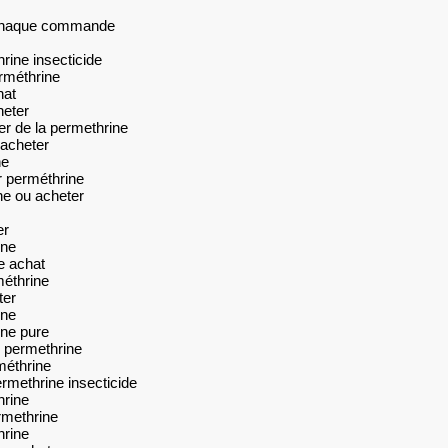
r chaque commande
rine insecticide
rméthrine
hat
heter
r de la permethrine
 acheter
ne
r perméthrine
ne ou acheter
er
ine
e achat
méthrine
ter
ine
ine pure
r permethrine
méthrine
rmethrine insecticide
hrine
rmethrine
hrine