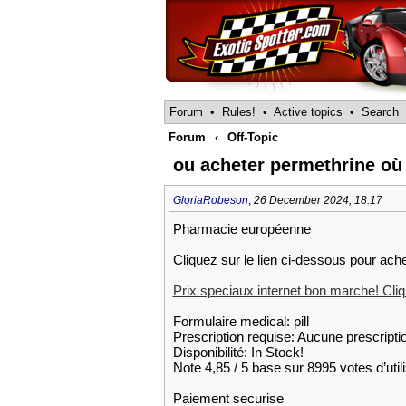
Forum
•
Rules!
•
Active topics
•
Search
Forum
‹
Off-Topic
ou acheter permethrine où
GloriaRobeson
,
26 December 2024, 18:17
Pharmacie européenne
Cliquez sur le lien ci-dessous pour ache
Prix speciaux internet bon marche! Cliqu
Formulaire medical: pill
Prescription requise: Aucune prescripti
Disponibilité: In Stock!
Note 4,85 / 5 base sur 8995 votes d’util
Paiement securise