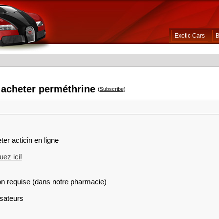
Exotic Cars
B
 acheter perméthrine
(
Subscribe
)
ter acticin en ligne
ez ici!
on requise (dans notre pharmacie)
isateurs