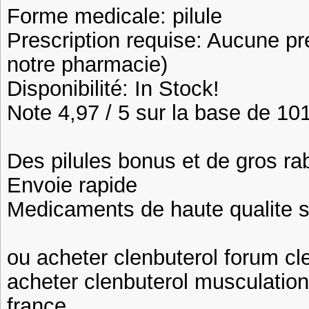
Forme medicale: pilule
Prescription requise: Aucune pr
notre pharmacie)
Disponibilité: In Stock!
Note 4,97 / 5 sur la base de 101
Des pilules bonus et de gros 
Envoie rapide
Medicaments de haute qualite 
ou acheter clenbuterol forum c
acheter clenbuterol musculation
france