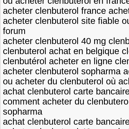
ou acheter clenbuterol en france
acheter clenbuterol france ache
acheter clenbuterol site fiable 
forum
acheter clenbuterol 40 mg clenb
clenbuterol achat en belgique c
clenbutérol acheter en ligne cle
acheter clenbuterol sopharma ac
ou acheter du clenbuterol où ac
achat clenbuterol carte bancair
comment acheter du clenbuterol
sopharma
achat clenbuterol carte bancair