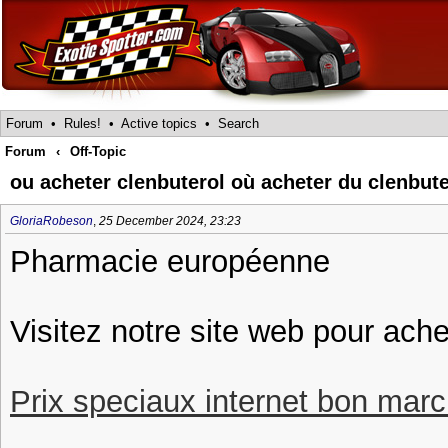
Forum
•
Rules!
•
Active topics
•
Search
Forum
‹
Off-Topic
ou acheter clenbuterol où acheter du clenbute
GloriaRobeson
,
25 December 2024, 23:23
Pharmacie européenne
Visitez notre site web pour ache
Prix speciaux internet bon march