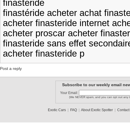
finasteride
finastéride acheter achat finast
acheter finasteride internet ach
acheter proscar acheter finast
finasteride sans effet secondair
acheter finasteride p
Post a reply
Subscribe to our weekly email new
Your Email:
(We NEVER spam, and you can opt out any t
Exotic Cars
|
FAQ
|
About Exotic Spotter
|
Contact