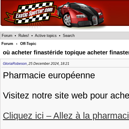
Forum
•
Rules!
•
Active topics
•
Search
Forum
‹
Off-Topic
où acheter finastéride topique acheter finast
GloriaRobeson
,
25 December 2024, 18:21
Pharmacie européenne
Visitez notre site web pour ache
Cliquez ici – Allez à la pharmac