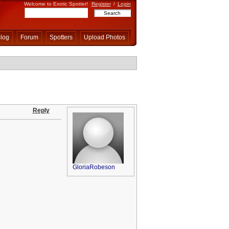
Welcome to Exotic Spotter!
Register
/
Login
log
Forum
Spotters
Upload Photos
Reply
GloriaRobeson