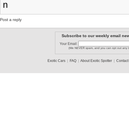
n
Post a reply
Subscribe to our weekly email new
Your Email:
(We NEVER spam, and you can opt out any t
Exotic Cars
|
FAQ
|
About Exotic Spotter
|
Contact