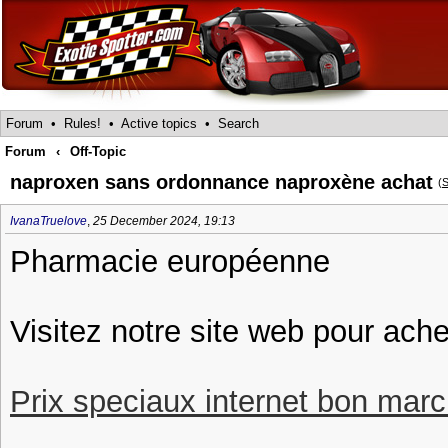
Forum
•
Rules!
•
Active topics
•
Search
Forum
‹
Off-Topic
naproxen sans ordonnance naproxène achat
(
S
IvanaTruelove
,
25 December 2024, 19:13
Pharmacie européenne
Visitez notre site web pour ache
Prix speciaux internet bon march