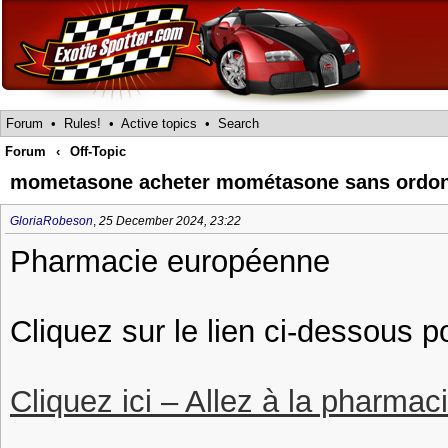
Forum
•
Rules!
•
Active topics
•
Search
Forum
‹
Off-Topic
mometasone acheter mométasone sans ordon
GloriaRobeson
,
25 December 2024, 23:22
Pharmacie européenne
Cliquez sur le lien ci-dessous 
Cliquez ici – Allez à la pharmac