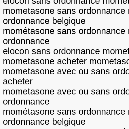
elocon sans ordonnance momet
mometasone sans ordonnance
ordonnance belgique
mométasone sans ordonnance
ordonnance
elocon sans ordonnance mome
mometasone acheter mometaso
mometasone avec ou sans or
acheter
mometasone avec ou sans ord
ordonnance
mométasone sans ordonnance
ordonnance belgique