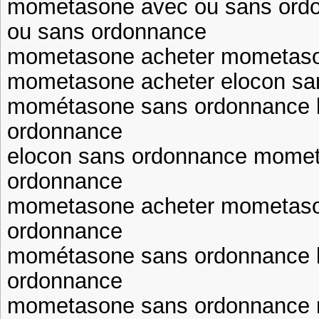
mometasone avec ou sans ord
ou sans ordonnance
mometasone acheter mometaso
mometasone acheter elocon sa
mométasone sans ordonnance 
ordonnance
elocon sans ordonnance momet
ordonnance
mometasone acheter mometaso
ordonnance
mométasone sans ordonnance b
ordonnance
mometasone sans ordonnance