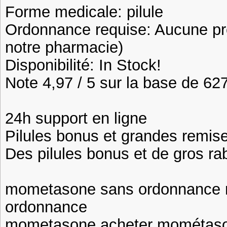
Forme medicale: pilule
Ordonnance requise: Aucune pre
notre pharmacie)
Disponibilité: In Stock!
Note 4,97 / 5 sur la base de 627
24h support en ligne
Pilules bonus et grandes remi
Des pilules bonus et de gros 
mometasone sans ordonnance
ordonnance
mometasone acheter mométaso