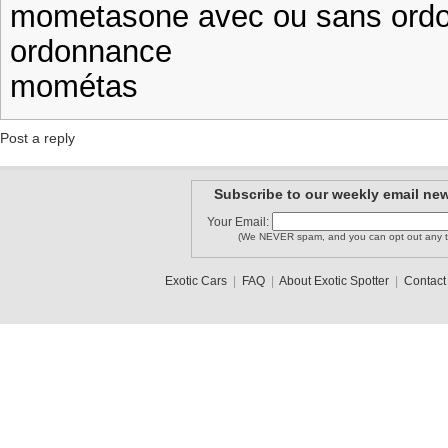
mometasone avec ou sans ord
ordonnance
mométas
Post a reply
Subscribe to our weekly email new
Your Email:
(We NEVER spam, and you can opt out any t
Exotic Cars
|
FAQ
|
About Exotic Spotter
|
Contact