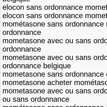
elocon sans ordonnance momet
elocon sans ordonnance mome
mométasone sans ordonnance
ordonnance
mometasone avec ou sans ordo
ordonnance
mometasone avec ou sans ord
ordonnance belgique
mometasone sans ordonnance 
mometasone acheter mométaso
mometasone avec ou sans ord
ou sans ordonnance