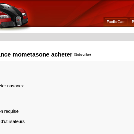
Exotic Cars
B
nce mometasone acheter
(
Subscribe
)
heter nasonex
on requise
d’utilisateurs