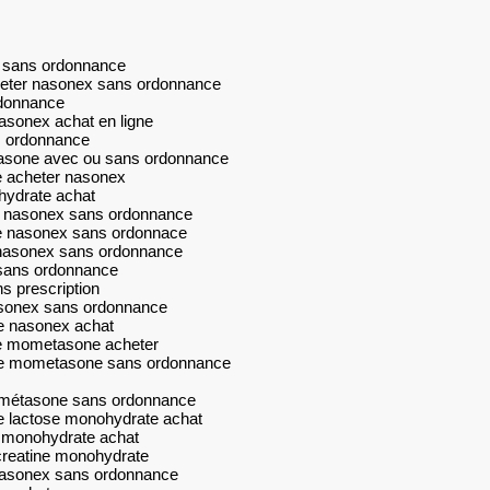
 sans ordonnance
eter nasonex sans ordonnance
donnance
asonex achat en ligne
s ordonnance
sone avec ou sans ordonnance
 acheter nasonex
hydrate achat
 nasonex sans ordonnance
 nasonex sans ordonnace
 nasonex sans ordonnance
sans ordonnance
s prescription
asonex sans ordonnance
e nasonex achat
e mometasone acheter
e mometasone sans ordonnance
métasone sans ordonnance
 lactose monohydrate achat
 monohydrate achat
creatine monohydrate
nasonex sans ordonnance