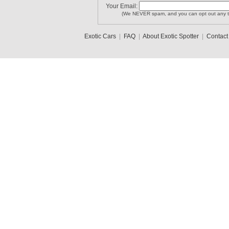
Your Email:
(We NEVER spam, and you can opt out any t
Exotic Cars
|
FAQ
|
About Exotic Spotter
|
Contact