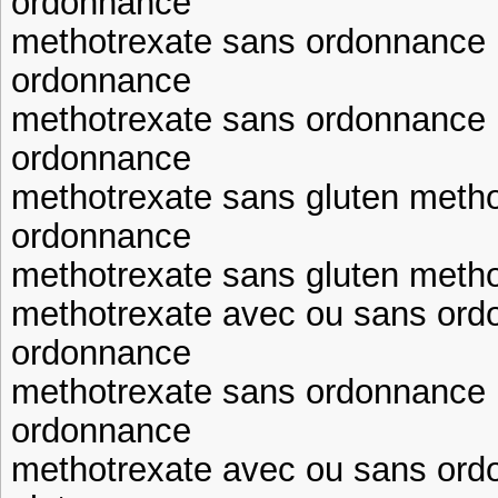
ordonnance
methotrexate sans ordonnance 
ordonnance
methotrexate sans ordonnance 
ordonnance
methotrexate sans gluten meth
ordonnance
methotrexate sans gluten metho
methotrexate avec ou sans ord
ordonnance
methotrexate sans ordonnance 
ordonnance
methotrexate avec ou sans ord