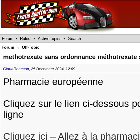
Forum
•
Rules!
•
Active topics
•
Search
Forum
‹
Off-Topic
methotrexate sans ordonnance méthotrexate
GloriaRobeson
,
25 December 2024, 12:09
Pharmacie européenne
Cliquez sur le lien ci-dessous 
ligne
Cliquez ici – Allez à la pharmac