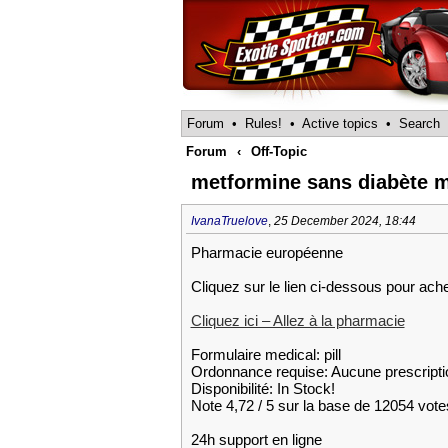
Forum
•
Rules!
•
Active topics
•
Search
Forum
‹
Off-Topic
metformine sans diabète 
IvanaTruelove
,
25 December 2024, 18:44
Pharmacie européenne
Cliquez sur le lien ci-dessous pour ach
Cliquez ici – Allez à la pharmacie
Formulaire medical: pill
Ordonnance requise: Aucune prescripti
Disponibilité: In Stock!
Note 4,72 / 5 sur la base de 12054 votes
24h support en ligne