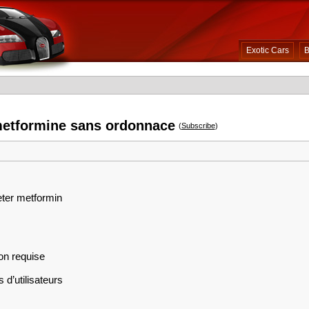
Exotic Cars
B
metformine sans ordonnace
(
Subscribe
)
eter metformin
on requise
 d’utilisateurs