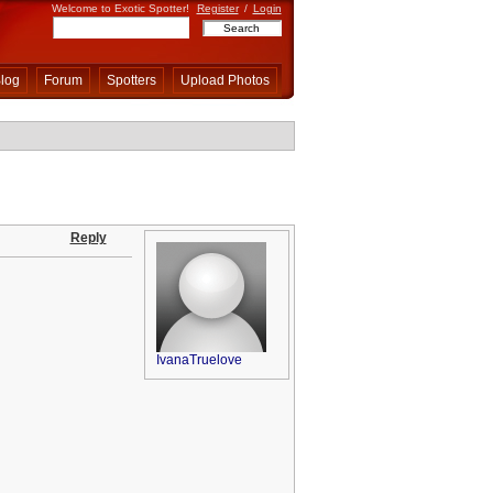
Welcome to Exotic Spotter!
Register
/
Login
log
Forum
Spotters
Upload Photos
Reply
IvanaTruelove