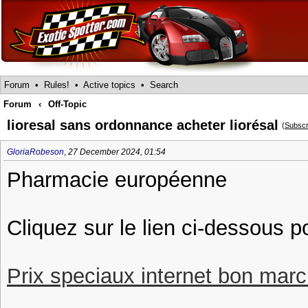
Forum
•
Rules!
•
Active topics
•
Search
Forum
‹
Off-Topic
lioresal sans ordonnance acheter liorésal
(
Subscr
GloriaRobeson
,
27 December 2024, 01:54
Pharmacie européenne
Cliquez sur le lien ci-dessous p
Prix speciaux internet bon march