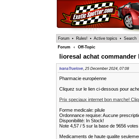
Forum
•
Rules!
•
Active topics
•
Search
Forum
‹
Off-Topic
lioresal achat commander l
IvanaTruelove
,
25 December 2024, 07:08
Pharmacie européenne
Cliquez sur le lien ci-dessous pour ache
Prix speciaux internet bon marche! Cliqu
Forme medicale: pilule
Ordonnance requise: Aucune prescripti
Disponibilité: In Stock!
Note 4,57 / 5 sur la base de 9656 votes 
Medicaments de haute qualite seuleme