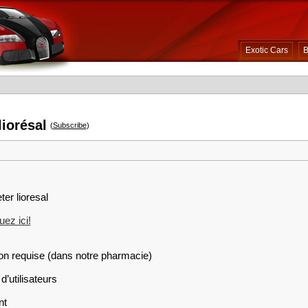
Exotic Cars
B
iorésal
(
Subscribe
)
ter lioresal
ez ici!
on requise (dans notre pharmacie)
d’utilisateurs
nt