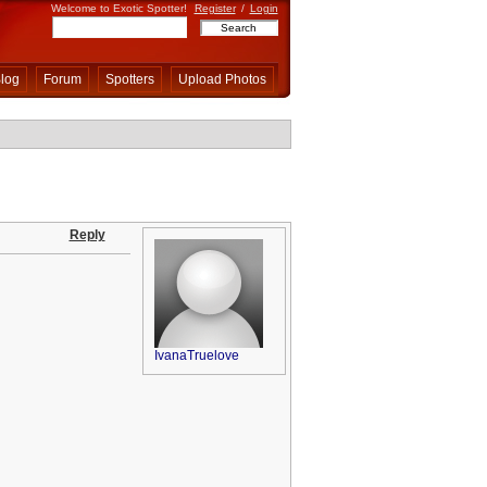
Welcome to Exotic Spotter!
Register
/
Login
log
Forum
Spotters
Upload Photos
Reply
IvanaTruelove