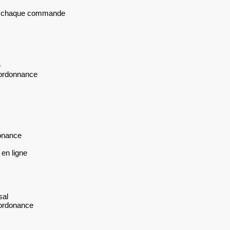
sur chaque commande
e
 ordonnance
donance
 en ligne
sal
 ordonance