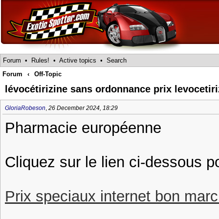
Forum
•
Rules!
•
Active topics
•
Search
Forum
‹
Off-Topic
lévocétirizine sans ordonnance prix levoceti
GloriaRobeson
,
26 December 2024, 18:29
Pharmacie européenne
Cliquez sur le lien ci-dessous p
Prix speciaux internet bon march