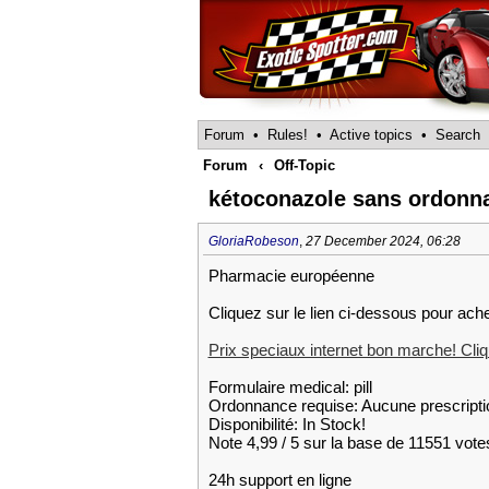
Forum
•
Rules!
•
Active topics
•
Search
Forum
‹
Off-Topic
kétoconazole sans ordonn
GloriaRobeson
,
27 December 2024, 06:28
Pharmacie européenne
Cliquez sur le lien ci-dessous pour ach
Prix speciaux internet bon marche! Cliqu
Formulaire medical: pill
Ordonnance requise: Aucune prescripti
Disponibilité: In Stock!
Note 4,99 / 5 sur la base de 11551 votes
24h support en ligne