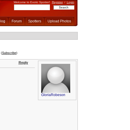
Welcome to Exotic Spotter!
Register
/
Login
log
Forum
Spotters
Upload Photos
(
Subscribe
)
Reply
GloriaRobeson