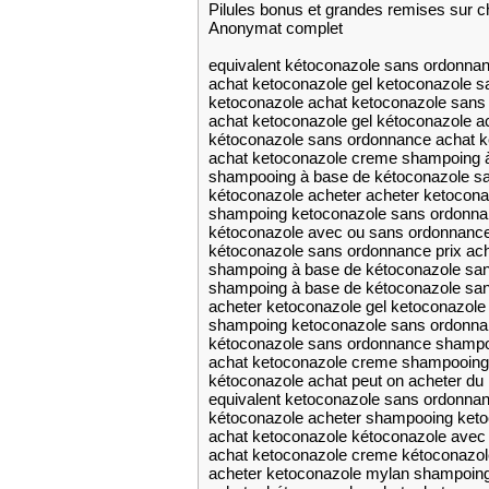
Pilules bonus et grandes remises su
Anonymat complet
equivalent kétoconazole sans ordonna
achat ketoconazole gel ketoconazole s
ketoconazole achat ketoconazole sans 
achat ketoconazole gel kétoconazole a
kétoconazole sans ordonnance achat k
achat ketoconazole creme shampoing 
shampooing à base de kétoconazole s
kétoconazole acheter acheter ketocon
shampoing ketoconazole sans ordonna
kétoconazole avec ou sans ordonnanc
kétoconazole sans ordonnance prix ac
shampoing à base de kétoconazole san
shampoing à base de kétoconazole san
acheter ketoconazole gel ketoconazole
shampoing ketoconazole sans ordonnan
kétoconazole sans ordonnance shampo
achat ketoconazole creme shampooing
kétoconazole achat peut on acheter d
equivalent ketoconazole sans ordonna
kétoconazole acheter shampooing ket
achat ketoconazole kétoconazole avec
achat ketoconazole creme kétoconazol
acheter ketoconazole mylan shampoin