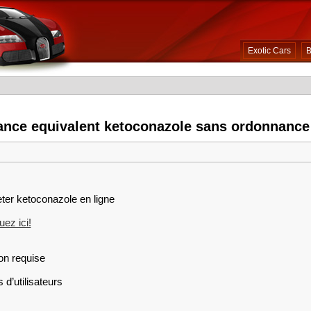
Exotic Cars
B
ance equivalent ketoconazole sans ordonnance
eter ketoconazole en ligne
ez ici!
on requise
 d’utilisateurs