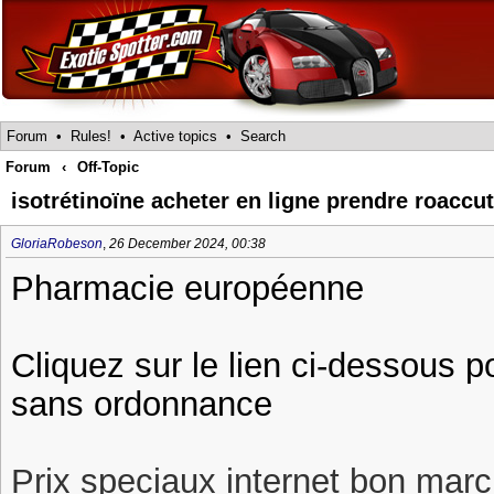
Forum
•
Rules!
•
Active topics
•
Search
Forum
‹
Off-Topic
isotrétinoïne acheter en ligne prendre roacc
GloriaRobeson
,
26 December 2024, 00:38
Pharmacie européenne
Cliquez sur le lien ci-dessous 
sans ordonnance
Prix speciaux internet bon march