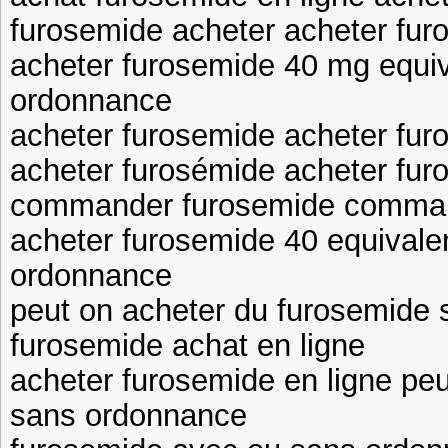
furosemide acheter acheter fur
acheter furosemide 40 mg equi
ordonnance
acheter furosemide acheter fur
acheter furosémide acheter fur
commander furosemide comman
acheter furosemide 40 equivale
ordonnance
peut on acheter du furosemide
furosemide achat en ligne
acheter furosemide en ligne pe
sans ordonnance