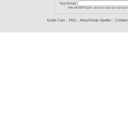
Your Email:
(We NEVER spam, and you can opt out any t
Exotic Cars
|
FAQ
|
About Exotic Spotter
|
Contact