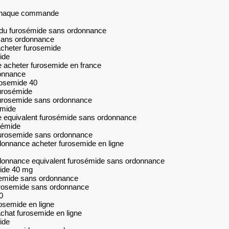
r chaque commande
 du furosémide sans ordonnance
sans ordonnance
cheter furosemide
ide
 acheter furosemide en france
onnance
rosemide 40
urosémide
furosemide sans ordonnance
emide
e equivalent furosémide sans ordonnance
sémide
furosemide sans ordonnance
donnance acheter furosemide en ligne
rdonnance equivalent furosémide sans ordonnance
mide 40 mg
semide sans ordonnance
furosemide sans ordonnance
0
osemide en ligne
hat furosemide en ligne
ide