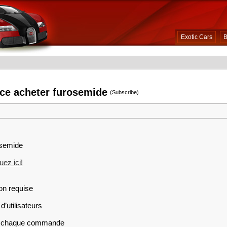
Exotic Cars
B
ce acheter furosemide
(
Subscribe
)
osemide
ez ici!
on requise
d’utilisateurs
sur chaque commande