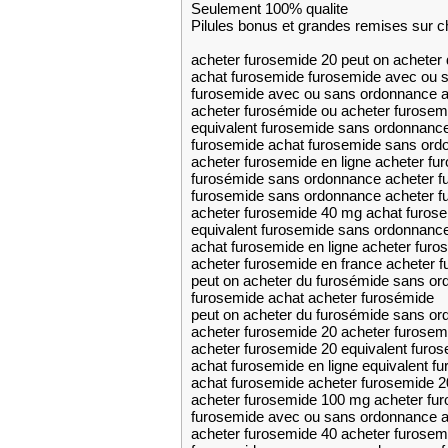
Seulement 100% qualite
Pilules bonus et grandes remises su
acheter furosemide 20 peut on acheter
achat furosemide furosemide avec ou 
furosemide avec ou sans ordonnance a
acheter furosémide ou acheter furosem
equivalent furosemide sans ordonnance
furosemide achat furosemide sans ord
acheter furosemide en ligne acheter fu
furosémide sans ordonnance acheter f
furosemide sans ordonnance acheter 
acheter furosemide 40 mg achat furos
equivalent furosemide sans ordonnanc
achat furosemide en ligne acheter furo
acheter furosemide en france acheter 
peut on acheter du furosémide sans or
furosemide achat acheter furosémide
peut on acheter du furosémide sans o
acheter furosemide 20 acheter furose
acheter furosemide 20 equivalent furo
achat furosemide en ligne equivalent 
achat furosemide acheter furosemide 2
acheter furosemide 100 mg acheter fur
furosemide avec ou sans ordonnance ac
acheter furosemide 40 acheter furosem